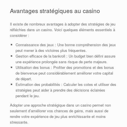
Avantages stratégiques au casino
Il existe de nombreux avantages à adopter des stratégies de jeu
réfléchies dans un casino. Voici quelques éléments essentiels à
considérer :
Connaissance des jeux : Une bonne compréhension des jeux
peut mener à des victoires plus fréquentes.
Gestion efficace de la bankroll : Un budget bien défini assure
une expérience prolongée sans risque de perte majeure.
Utilisation des bonus : Profiter des promotions et des bonus
de bienvenue peut considérablement améliorer votre capital
de départ.
Estimation des probabilités : Calculer les cotes et utiliser des
stratégies peut aider à prendre des décisions éclairées
pendant le jeu.
Adopter une approche stratégique dans un casino permet non
seulement d’améliorer vos chances de gains, mais aussi de
rendre votre expérience de jeu plus enrichissante et moins
stressante.