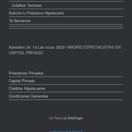
Créditos Taxistas
Solicita tu Préstamo Hipotecario
Te llamamos
Apeadero 34 -1d Las rozas 28231 MADRID ESPECIALISTAS EN
CAPITAL PRIVADO
Prestamos Privados
Capital Privado
Créditos Hipotecarios
Condiciones Generales
Un Tema de
SiteOrigin