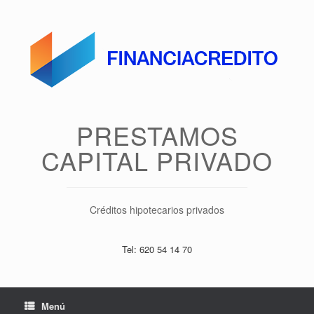
Saltar
al
contenido
PRESTAMOS
CAPITAL PRIVADO
Créditos hipotecarios privados
Tel: 620 54 14 70
Menú