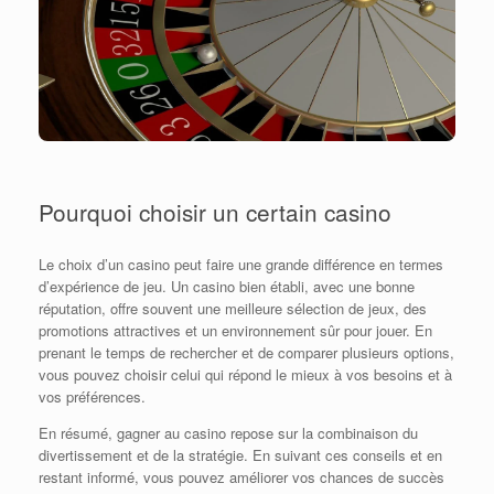
Pourquoi choisir un certain casino
Le choix d’un casino peut faire une grande différence en termes
d’expérience de jeu. Un casino bien établi, avec une bonne
réputation, offre souvent une meilleure sélection de jeux, des
promotions attractives et un environnement sûr pour jouer. En
prenant le temps de rechercher et de comparer plusieurs options,
vous pouvez choisir celui qui répond le mieux à vos besoins et à
vos préférences.
En résumé, gagner au casino repose sur la combinaison du
divertissement et de la stratégie. En suivant ces conseils et en
restant informé, vous pouvez améliorer vos chances de succès