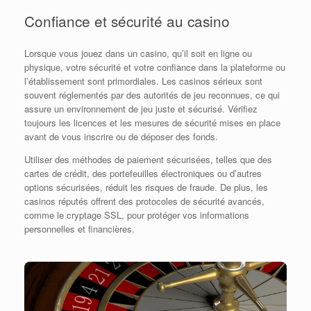
Confiance et sécurité au casino
Lorsque vous jouez dans un casino, qu’il soit en ligne ou
physique, votre sécurité et votre confiance dans la plateforme ou
l’établissement sont primordiales. Les casinos sérieux sont
souvent réglementés par des autorités de jeu reconnues, ce qui
assure un environnement de jeu juste et sécurisé. Vérifiez
toujours les licences et les mesures de sécurité mises en place
avant de vous inscrire ou de déposer des fonds.
Utiliser des méthodes de paiement sécurisées, telles que des
cartes de crédit, des portefeuilles électroniques ou d’autres
options sécurisées, réduit les risques de fraude. De plus, les
casinos réputés offrent des protocoles de sécurité avancés,
comme le cryptage SSL, pour protéger vos informations
personnelles et financières.