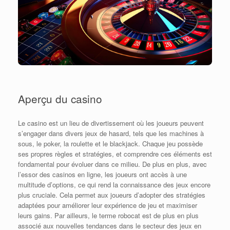
Aperçu du casino
Le casino est un lieu de divertissement où les joueurs peuvent
s’engager dans divers jeux de hasard, tels que les machines à
sous, le poker, la roulette et le blackjack. Chaque jeu possède
ses propres règles et stratégies, et comprendre ces éléments est
fondamental pour évoluer dans ce milieu. De plus en plus, avec
l’essor des casinos en ligne, les joueurs ont accès à une
multitude d’options, ce qui rend la connaissance des jeux encore
plus cruciale. Cela permet aux joueurs d’adopter des stratégies
adaptées pour améliorer leur expérience de jeu et maximiser
leurs gains. Par ailleurs, le terme robocat est de plus en plus
associé aux nouvelles tendances dans le secteur des jeux en