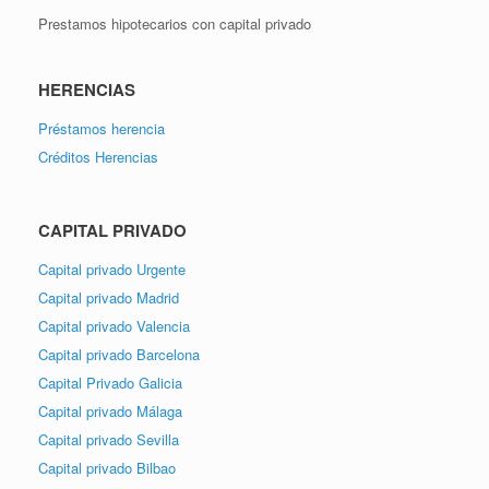
Prestamos hipotecarios con capital privado
HERENCIAS
Préstamos herencia
Créditos Herencias
CAPITAL PRIVADO
Capital privado Urgente
Capital privado Madrid
Capital privado Valencia
Capital privado Barcelona
Capital Privado Galicia
Capital privado Málaga
Capital privado Sevilla
Capital privado Bilbao