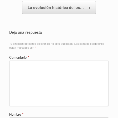
La evolución histórica de los…
→
Deja una respuesta
Tu dirección de correo electrónico no será publicada.
Los campos obligatorios
están marcados con
*
Comentario
*
Nombre
*