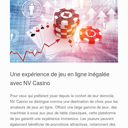
Une expérience de jeu en ligne inégalée
avec NV Casino
Pour ceux qui préfèrent jouer depuis le confort de leur domicile,
NV Casino se distingue comme une destination de choix pour les
amateurs de jeux en ligne. Offrant une large gamme de jeux, des
machines à sous aux jeux de table classiques, cette plateforme
de jeu garantit une expérience immersive. Les joueurs peuvent
également bénéficier de promotions attractives, notamment des