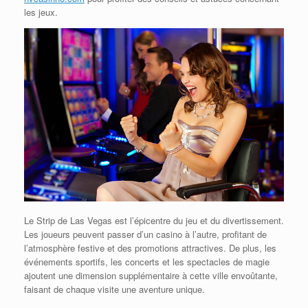
les jeux.
Le Strip de Las Vegas est l’épicentre du jeu et du divertissement.
Les joueurs peuvent passer d’un casino à l’autre, profitant de
l’atmosphère festive et des promotions attractives. De plus, les
événements sportifs, les concerts et les spectacles de magie
ajoutent une dimension supplémentaire à cette ville envoûtante,
faisant de chaque visite une aventure unique.