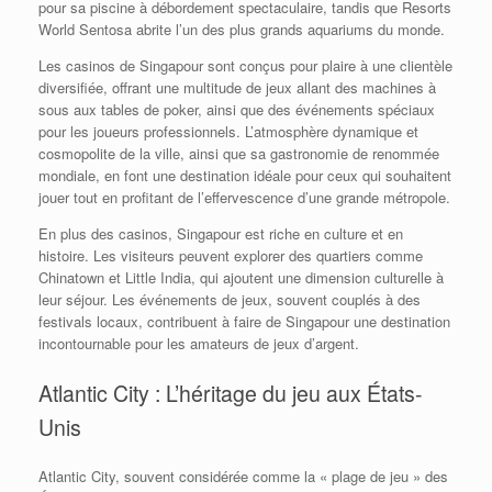
pour sa piscine à débordement spectaculaire, tandis que Resorts
World Sentosa abrite l’un des plus grands aquariums du monde.
Les casinos de Singapour sont conçus pour plaire à une clientèle
diversifiée, offrant une multitude de jeux allant des machines à
sous aux tables de poker, ainsi que des événements spéciaux
pour les joueurs professionnels. L’atmosphère dynamique et
cosmopolite de la ville, ainsi que sa gastronomie de renommée
mondiale, en font une destination idéale pour ceux qui souhaitent
jouer tout en profitant de l’effervescence d’une grande métropole.
En plus des casinos, Singapour est riche en culture et en
histoire. Les visiteurs peuvent explorer des quartiers comme
Chinatown et Little India, qui ajoutent une dimension culturelle à
leur séjour. Les événements de jeux, souvent couplés à des
festivals locaux, contribuent à faire de Singapour une destination
incontournable pour les amateurs de jeux d’argent.
Atlantic City : L’héritage du jeu aux États-
Unis
Atlantic City, souvent considérée comme la « plage de jeu » des