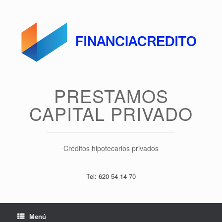
Saltar
al
contenido
PRESTAMOS
CAPITAL PRIVADO
Créditos hipotecarios privados
Tel: 620 54 14 70
Menú