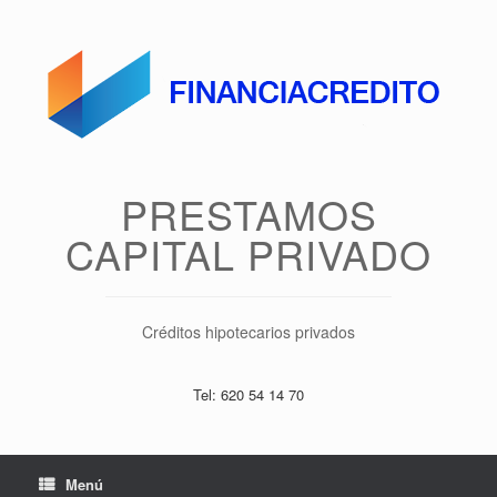
Saltar
al
contenido
PRESTAMOS
CAPITAL PRIVADO
Créditos hipotecarios privados
Tel: 620 54 14 70
Menú