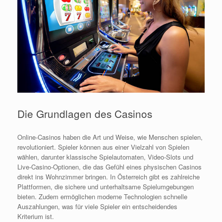
Die Grundlagen des Casinos
Online-Casinos haben die Art und Weise, wie Menschen spielen,
revolutioniert. Spieler können aus einer Vielzahl von Spielen
wählen, darunter klassische Spielautomaten, Video-Slots und
Live-Casino-Optionen, die das Gefühl eines physischen Casinos
direkt ins Wohnzimmer bringen. In Österreich gibt es zahlreiche
Plattformen, die sichere und unterhaltsame Spielumgebungen
bieten. Zudem ermöglichen moderne Technologien schnelle
Auszahlungen, was für viele Spieler ein entscheidendes
Kriterium ist.