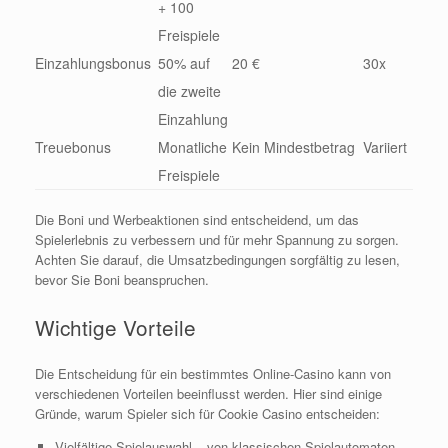
+ 100
Freispiele
Einzahlungsbonus
50% auf
20 €
30x
die zweite
Einzahlung
Treuebonus
Monatliche
Kein Mindestbetrag
Variiert
Freispiele
Die Boni und Werbeaktionen sind entscheidend, um das
Spielerlebnis zu verbessern und für mehr Spannung zu sorgen.
Achten Sie darauf, die Umsatzbedingungen sorgfältig zu lesen,
bevor Sie Boni beanspruchen.
Wichtige Vorteile
Die Entscheidung für ein bestimmtes Online-Casino kann von
verschiedenen Vorteilen beeinflusst werden. Hier sind einige
Gründe, warum Spieler sich für Cookie Casino entscheiden:
Vielfältige Spielauswahl – von klassischen Spielautomaten