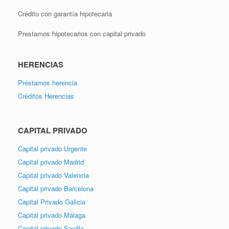
Crédito con garantía hipotecaria
Prestamos hipotecarios con capital privado
HERENCIAS
Préstamos herencia
Créditos Herencias
CAPITAL PRIVADO
Capital privado Urgente
Capital privado Madrid
Capital privado Valencia
Capital privado Barcelona
Capital Privado Galicia
Capital privado Málaga
Capital privado Sevilla