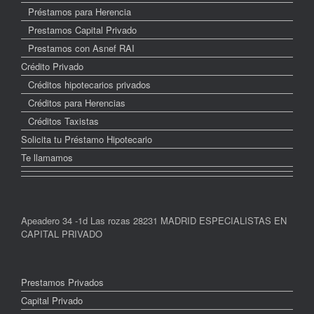
Préstamos para Herencia
Prestamos Capital Privado
Prestamos con Asnef RAI
Crédito Privado
Créditos hipotecarios privados
Créditos para Herencias
Créditos Taxistas
Solicita tu Préstamo Hipotecario
Te llamamos
Apeadero 34 -1d Las rozas 28231 MADRID ESPECIALISTAS EN
CAPITAL PRIVADO
Prestamos Privados
Capital Privado