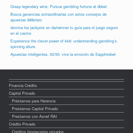
Grasp legendary wins: Pursue gambling fortune at dbbet
Busca ganancias extraordinarias con estos consejos de
apuestas 888starz
domina los jackpots en dartwinner tu guía para el juego seguro
en el casino
Experience the clever power of kk8: understanding gambling’s
spinning allure.
Apuestas inteligentes, 50/50: vive la emoción de Sapphirebet
Financia Crédito
Capital Privado
Préstamos para Herencia
Prestamos Capital Privado
Prestamos con Asnef RAI
Crédito Privado
Créditos hipotecarios privados