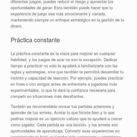
diferentes juegos, puedes reducir el riesgo y aumentar tus
oportunidades de ganar. Esto también puede hacer que tu
experiencia de juego sea más emocionante y variada,
manteniendo siempre un enfoque estratégico en la gestión de tu
dinero.
Práctica constante
La práctica constante es la clave para mejorar en cualquier
habilidad, y los juegos de azar no son la excepción. Dedicar
tiempo a practicar no solo te ayudará a familiarizarte con las
reglas y estrategias, sino que también te permitirá desarrollar tu
instinto y capacidad de reacción. Por ejemplo, puedes practicar
en línea o con amigos antes de enfrentarte a jugadores más
experimentados, lo que te dará la confianza necesaria para
competir en situaciones más desafiantes.
También es recomendable revisar tus partidas anteriores y
aprender de tus errores. Anotar lo que hiciste bien y lo que
podrías mejorar es un ejercicio valioso que te ayudará a crecer
como jugador. Cada partida es una lección, y los errores son
oportunidades de aprendizaje. Convertir esas experiencias en
conocimiento te hará un jugador más consciente y estratégico.