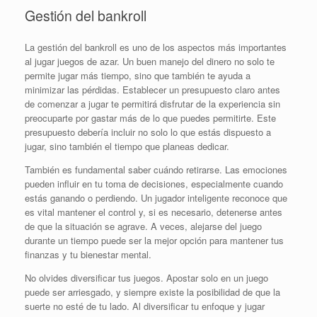
Gestión del bankroll
La gestión del bankroll es uno de los aspectos más importantes
al jugar juegos de azar. Un buen manejo del dinero no solo te
permite jugar más tiempo, sino que también te ayuda a
minimizar las pérdidas. Establecer un presupuesto claro antes
de comenzar a jugar te permitirá disfrutar de la experiencia sin
preocuparte por gastar más de lo que puedes permitirte. Este
presupuesto debería incluir no solo lo que estás dispuesto a
jugar, sino también el tiempo que planeas dedicar.
También es fundamental saber cuándo retirarse. Las emociones
pueden influir en tu toma de decisiones, especialmente cuando
estás ganando o perdiendo. Un jugador inteligente reconoce que
es vital mantener el control y, si es necesario, detenerse antes
de que la situación se agrave. A veces, alejarse del juego
durante un tiempo puede ser la mejor opción para mantener tus
finanzas y tu bienestar mental.
No olvides diversificar tus juegos. Apostar solo en un juego
puede ser arriesgado, y siempre existe la posibilidad de que la
suerte no esté de tu lado. Al diversificar tu enfoque y jugar