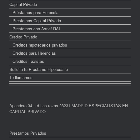
Capital Privado
Préstamos para Herencia
Prestamos Capital Privado
Prestamos con Asnef RAI
Crédito Privado
Créditos hipotecarios privados
Créditos para Herencias
Créditos Taxistas
Solicita tu Préstamo Hipotecario
Te llamamos
Apeadero 34 -1d Las rozas 28231 MADRID ESPECIALISTAS EN
CAPITAL PRIVADO
Prestamos Privados