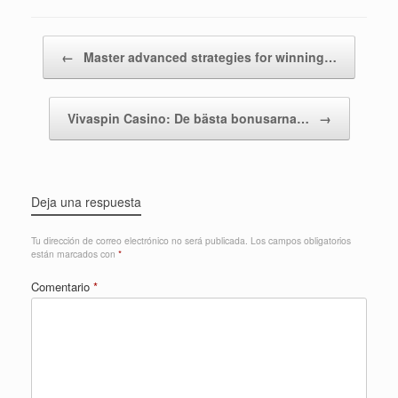
Navegador de artículos
←
Master advanced strategies for winning…
Vivaspin Casino: De bästa bonusarna…
→
Deja una respuesta
Tu dirección de correo electrónico no será publicada.
Los campos obligatorios
están marcados con
*
Comentario
*