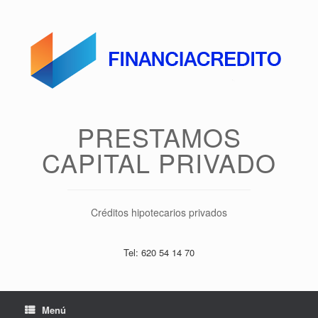
Saltar
al
contenido
PRESTAMOS
CAPITAL PRIVADO
Créditos hipotecarios privados
Tel: 620 54 14 70
Menú