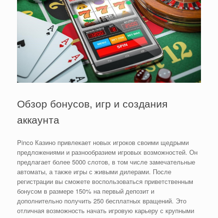
Обзор бонусов, игр и создания
аккаунта
Pinco Казино привлекает новых игроков своими щедрыми
предложениями и разнообразием игровых возможностей. Он
предлагает более 5000 слотов, в том числе замечательные
автоматы, а также игры с живыми дилерами. После
регистрации вы сможете воспользоваться приветственным
бонусом в размере 150% на первый депозит и
дополнительно получить 250 бесплатных вращений. Это
отличная возможность начать игровую карьеру с крупными