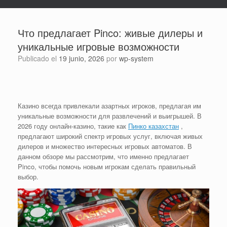
Что предлагает Pinco: живые дилеры и
уникальные игровые возможности
Publicado el
19 junio, 2026
por
wp-system
Казино всегда привлекали азартных игроков, предлагая им
уникальные возможности для развлечений и выигрышей. В
2026 году онлайн-казино, такие как
Пинко казахстан
,
предлагают широкий спектр игровых услуг, включая живых
дилеров и множество интересных игровых автоматов. В
данном обзоре мы рассмотрим, что именно предлагает
Pinco, чтобы помочь новым игрокам сделать правильный
выбор.