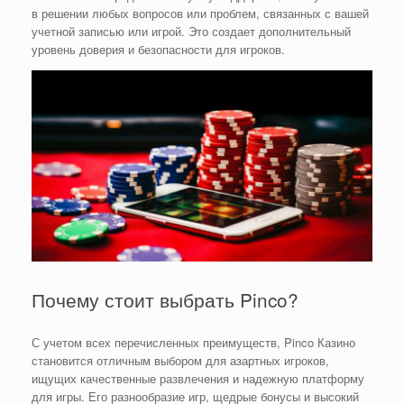
в решении любых вопросов или проблем, связанных с вашей
учетной записью или игрой. Это создает дополнительный
уровень доверия и безопасности для игроков.
Почему стоит выбрать Pinco?
С учетом всех перечисленных преимуществ, Pinco Казино
становится отличным выбором для азартных игроков,
ищущих качественные развлечения и надежную платформу
для игры. Его разнообразие игр, щедрые бонусы и высокий