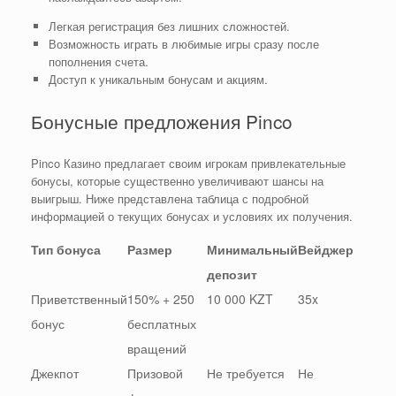
Легкая регистрация без лишних сложностей.
Возможность играть в любимые игры сразу после
пополнения счета.
Доступ к уникальным бонусам и акциям.
Бонусные предложения Pinco
Pinco Казино предлагает своим игрокам привлекательные
бонусы, которые существенно увеличивают шансы на
выигрыш. Ниже представлена таблица с подробной
информацией о текущих бонусах и условиях их получения.
Тип бонуса
Размер
Минимальный
Вейджер
депозит
Приветственный
150% + 250
10 000 KZT
35x
бонус
бесплатных
вращений
Джекпот
Призовой
Не требуется
Не