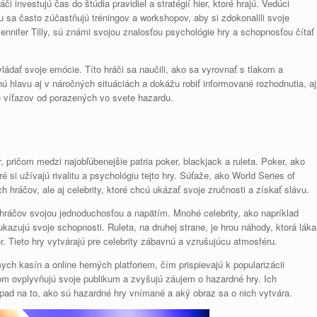
či investujú čas do štúdia pravidiel a stratégií hier, ktoré hrajú. Vedúci
 sa často zúčastňujú tréningov a workshopov, aby si zdokonalili svoje
 Jennifer Tilly, sú známi svojou znalosťou psychológie hry a schopnosťou čítať
dať svoje emócie. Títo hráči sa naučili, ako sa vyrovnať s tlakom a
nú hlavu aj v náročných situáciách a dokážu robiť informované rozhodnutia, aj
je víťazov od porazených vo svete hazardu.
 pričom medzi najobľúbenejšie patria poker, blackjack a ruleta. Poker, ako
 si užívajú rivalitu a psychológiu tejto hry. Súťaže, ako World Series of
h hráčov, ale aj celebrity, ktoré chcú ukázať svoje zručnosti a získať slávu.
 hráčov svojou jednoduchosťou a napätím. Mnohé celebrity, ako napríklad
kazujú svoje schopnosti. Ruleta, na druhej strane, je hrou náhody, ktorá láka
 Tieto hry vytvárajú pre celebrity zábavnú a vzrušujúcu atmosféru.
ch kasín a online herných platforiem, čím prispievajú k popularizácii
m ovplyvňujú svoje publikum a zvyšujú záujem o hazardné hry. Ich
ad na to, ako sú hazardné hry vnímané a aký obraz sa o nich vytvára.