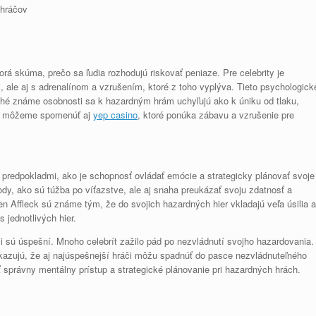
 hráčov
rá skúma, prečo sa ľudia rozhodujú riskovať peniaze. Pre celebrity je
 ale aj s adrenalínom a vzrušením, ktoré z toho vyplýva. Tieto psychologick
hé známe osobnosti sa k hazardným hrám uchyľujú ako k úniku od tlaku,
osti môžeme spomenúť aj
yep casino
, ktoré ponúka zábavu a vzrušenie pre
 predpokladmi, ako je schopnosť ovládať emócie a strategicky plánovať svoje
dy, ako sú túžba po víťazstve, ale aj snaha preukázať svoju zdatnosť a
Ben Affleck sú známe tým, že do svojich hazardných hier vkladajú veľa úsilia a
 jednotlivých hier.
i sú úspešní. Mnoho celebrít zažilo pád po nezvládnutí svojho hazardovania.
kazujú, že aj najúspešnejší hráči môžu spadnúť do pasce nezvládnuteľného
ť správny mentálny prístup a strategické plánovanie pri hazardných hrách.