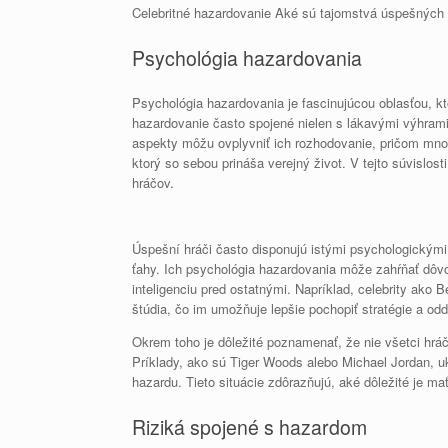
Celebritné hazardovanie Aké sú tajomstvá úspešných
Psychológia hazardovania
Psychológia hazardovania je fascinujúcou oblasťou, kto
hazardovanie často spojené nielen s lákavými výhrami,
aspekty môžu ovplyvniť ich rozhodovanie, pričom mno
ktorý so sebou prináša verejný život. V tejto súvisl
hráčov.
Úspešní hráči často disponujú istými psychologickými
ťahy. Ich psychológia hazardovania môže zahŕňať dôvo
inteligenciu pred ostatnými. Napríklad, celebrity ako 
štúdia, čo im umožňuje lepšie pochopiť stratégie a odds
Okrem toho je dôležité poznamenať, že nie všetci hráč
Príklady, ako sú Tiger Woods alebo Michael Jordan, u
hazardu. Tieto situácie zdôrazňujú, aké dôležité je ma
Riziká spojené s hazardom