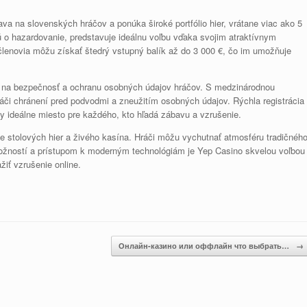
va na slovenských hráčov a ponúka široké portfólio hier, vrátane viac ako 5
ú o hazardovanie, predstavuje ideálnu voľbu vďaka svojim atraktívnym
lenovia môžu získať štedrý vstupný balík až do 3 000 €, čo im umožňuje
 na bezpečnosť a ochranu osobných údajov hráčov. S medzinárodnou
ráči chránení pred podvodmi a zneužitím osobných údajov. Rýchla registrácia
rmy ideálne miesto pre každého, kto hľadá zábavu a vzrušenie.
ane stolových hier a živého kasína. Hráči môžu vychutnať atmosféru tradičnéh
žností a prístupom k moderným technológiám je Yep Casino skvelou voľbou
iť vzrušenie online.
Онлайн-казино или оффлайн что выбрать…
→