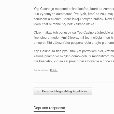
Yep Casino je moderné online kasíno, ktoré sa zameria
000 výherných automatov. Pre tých, ktorí sa zaujímaj
bonusom a akciám, ktoré lákajú nových hráčov. Noví č
vychutnať si rôzne hry bez veľkého rizika.
Okrem lákavých bonusov sa Yep Casino sústreďuje aj
licenciou a modernými šifrovacími technológiami sú h
a nepretržitá zákaznícka podpora robia z tejto platfo
Yep Casino sa tiež pýši širokým portfóliom hier, vrát
kasína priamo vo svojich domovoch. S množstvom mo
pre každého, kto sa zaujíma o hazardovanie a chce zaž
Publicado en
Public
.
Navegador de artículos
←
Responsible gambling A guide to…
Deja una respuesta