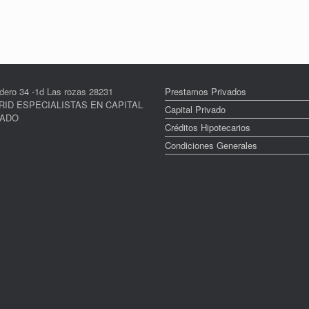
dero 34 -1d Las rozas 28231
Prestamos Privados
ID ESPECIALISTAS EN CAPITAL
Capital Privado
VADO
Créditos Hipotecarios
Condiciones Generales