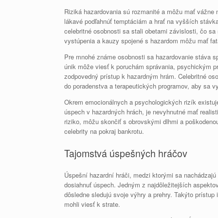
Riziká hazardovania sú rozmanité a môžu mať vážne ná
lákavé podľahnúť temptáciám a hrať na vyšších stávkac
celebritné osobnosti sa stali obetami závislosti, čo s
vystúpenia a kauzy spojené s hazardom môžu mať fatá
Pre mnohé známe osobnosti sa hazardovanie stáva spô
únik môže viesť k poruchám správania, psychickým pr
zodpovedný prístup k hazardným hrám. Celebritné osobn
do poradenstva a terapeutických programov, aby sa v
Okrem emocionálnych a psychologických rizík existuje 
úspech v hazardných hrách, je nevyhnutné mať realisti
riziko, môžu skončiť s obrovskými dlhmi a poškodenou
celebrity na pokraj bankrotu.
Tajomstvá úspešných hráčov
Úspešní hazardní hráči, medzi ktorými sa nachádzajú a
dosiahnuť úspech. Jedným z najdôležitejších aspektov je
dôsledne sledujú svoje výhry a prehry. Takýto prístup
mohli viesť k strate.