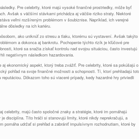
sledky. Pre celebrity, ktoré majú vysoké finančné prostriedky, môže byť
h. Avšak s väčšími stávkami prichádza aj väčšie riziko straty. Niektoré
a stáva veľmi rozšíreným problémom v šoubiznise. Napríklad, ich verejné
lne dôsledky na ich kariéru.
sobom, ako uniknúť zo stresu a tlaku, ktorému sú vystavení. Avšak takýto
oblémom a dokonca aj bankrotu. Pochopenie týchto rizík je kľúčové pre
osti, ktoré sa snažia získať kontrolu nad svojou situáciou, často investujú
yhli negatívnym následkom hazardovania.
aj ekonomický aspekt, ktorý treba zvážiť. Pre celebrity, ktoré sa pokúšajú o
cký pohľad na svoje finančné možnosti a schopnosti. Tí, ktorí prehliadajú tot
 reputáciou. Dôkazom toho sú viaceré prípady, kedy hazardné hry priviedli
j celebrity, majú často spoločné znaky a stratégie, ktoré im pomáhajú
 disciplína. Títo hráči si stanovujú limity, ktoré nikdy neprekračujú, a
 im pomáha udržať si prehľad a zabrániť impulsívnym rozhodnutiam, ktoré by