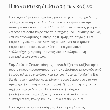
Η πολιτιστική διάσταση των καζίνο
Τα καζίνο δεν είναι απλώς χώροι τυχερών παιχνιδιών,
αλλά και κέντρα πολιτισμού που αναδεικνύουν την
τοπική κουλτούρα. Σε πολλές πόλεις, οι παίκτες μπορούν
να απολαύσουν παραστάσεις τέχνης και μουσικής καθώς
και γαστρονομικές εμπειρίες υψηλής ποιότητας. Για
παράδειγμα, το Λας Βέγκας φιλοξενεί θεατρικές
παραστάσεις και συναυλίες με παγκόσμιους
καλλιτέχνες, προσφέροντας μια ολοκληρωμένη
εμπειρία ψυχαγωγίας.
Στην Ασία, η Σιγκαπούρη έχει αναδείξει τα καζίνο της σε
τουριστικούς προορισμούς, με πολυάριθμες επιλογές από
ξενοδοχεία, εστιατόρια και καταστήματα. Το Marina Bay
Sands, για παράδειγμα, είναι περισσότερο γνωστό για
την αρχιτεκτονική του και τις ανέσεις του παρά για τα
τυχερά παιχνίδια του. Οι επισκέπτες συχνά
επισκέπτονται τα καζίνο για να απολαύσουν την
εμπειρία της πόλης και όχι μόνο τα παιχνίδια.
Τα καζίνο μπορούν επίσης να λειτουργήσουν ως