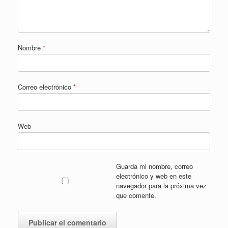
Nombre
*
Correo electrónico
*
Web
Guarda mi nombre, correo
electrónico y web en este
navegador para la próxima vez
que comente.