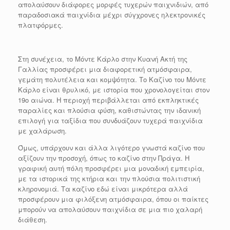
απολαύσουν διάφορες μορφές τυχερών παιχνιδιών, από
παραδοσιακά παιχνίδια μέχρι σύγχρονες ηλεκτρονικές
πλατφόρμες.
Στη συνέχεια, το Μόντε Κάρλο στην Κυανή Ακτή της
Γαλλίας προσφέρει μια διαφορετική ατμόσφαιρα,
γεμάτη πολυτέλεια και κομψότητα. Το Καζίνο του Μόντε
Κάρλο είναι θρυλικό, με ιστορία που χρονολογείται στον
19ο αιώνα. Η περιοχή περιβάλλεται από εκπληκτικές
παραλίες και πλούσια φύση, καθιστώντας την ιδανική
επιλογή για ταξίδια που συνδυάζουν τυχερά παιχνίδια
με χαλάρωση.
Όμως, υπάρχουν και άλλα λιγότερο γνωστά καζίνο που
αξίζουν την προσοχή, όπως το καζίνο στην Πράγα. Η
γραφική αυτή πόλη προσφέρει μια μοναδική εμπειρία,
με τα ιστορικά της κτήρια και την πλούσια πολιτιστική
κληρονομιά. Τα καζίνο εδώ είναι μικρότερα αλλά
προσφέρουν μια φιλόξενη ατμόσφαιρα, όπου οι παίκτες
μπορούν να απολαύσουν παιχνίδια σε μια πιο χαλαρή
διάθεση.