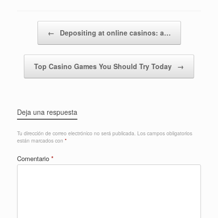
Navegador de artículos
←
Depositing at online casinos: a…
Top Casino Games You Should Try Today
→
Deja una respuesta
Tu dirección de correo electrónico no será publicada.
Los campos obligatorios
están marcados con
*
Comentario
*