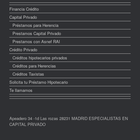
Financia Crédito
Capital Privado
Préstamos para Herencia
Prestamos Capital Privado
Prestamos con Asnef RAI
Crédito Privado
Créditos hipotecarios privados
Créditos para Herencias
Créditos Taxistas
Solicita tu Préstamo Hipotecario
Te llamamos
Apeadero 34 -1d Las rozas 28231 MADRID ESPECIALISTAS EN
CAPITAL PRIVADO