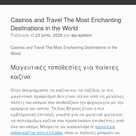
Casinos and Travel The Most Enchanting
Destinations in the World
Publicado el
23 junio, 2026
por
wp-system
Casinos and Travel The Most Enchanting Destinations in the
World
Μαγευτικές τοποθεσίες για παίκτες
καζίνο
Όταν σκεφτόμαστε τα καζίνο και τα ταξίδια, οι πιο
μαγευτικοί προορισμοί δεν είναι άλλοι από τις μεγάλες
πόλεις του κόσμου που συνδυάζουν την ψυχαγωγία με την
ομορφιά του τοπίου. Το Λας Βέγκας είναι η πιο
εμβληματική επιλογή, γνωστό για τα φωτεινά φώτα και
τα πολυάριθμα καζίνο που προσελκύουν επισκέπτες από
όλο τον κόσμο. Μπορείτε να ανακαλύψετε
καλύτερα
online καζίνο στην ελλάδα
, όπου οι παίκτες μπορούν να