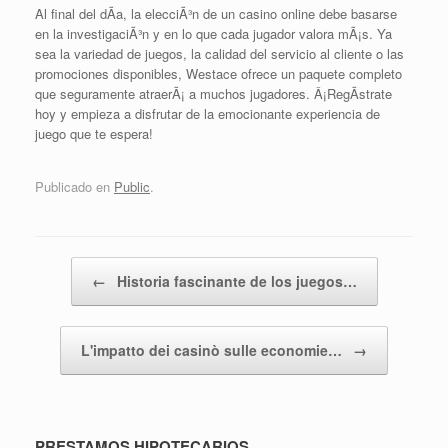
Al final del dÃ­a, la elecciÃ³n de un casino online debe basarse
en la investigaciÃ³n y en lo que cada jugador valora mÃ¡s. Ya
sea la variedad de juegos, la calidad del servicio al cliente o las
promociones disponibles, Westace ofrece un paquete completo
que seguramente atraerÃ¡ a muchos jugadores. Â¡RegÃ­strate
hoy y empieza a disfrutar de la emocionante experiencia de
juego que te espera!
Publicado en
Public
.
Navegador de artículos
←
Historia fascinante de los juegos…
L'impatto dei casinò sulle economie…
→
PRESTAMOS HIPOTECARIOS