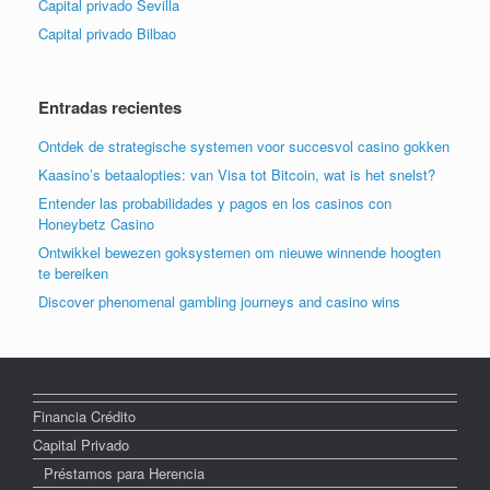
Capital privado Sevilla
Capital privado Bilbao
Entradas recientes
Ontdek de strategische systemen voor succesvol casino gokken
Kaasino’s betaalopties: van Visa tot Bitcoin, wat is het snelst?
Entender las probabilidades y pagos en los casinos con
Honeybetz Casino
Ontwikkel bewezen goksystemen om nieuwe winnende hoogten
te bereiken
Discover phenomenal gambling journeys and casino wins
Financia Crédito
Capital Privado
Préstamos para Herencia