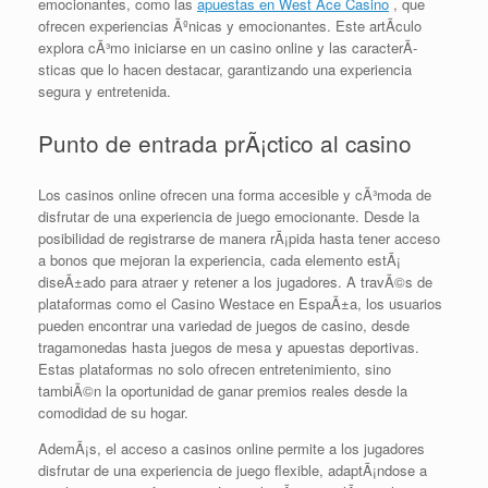
emocionantes, como las
apuestas en West Ace Casino
, que
ofrecen experiencias Ãºnicas y emocionantes. Este artÃ­culo
explora cÃ³mo iniciarse en un casino online y las caracterÃ­
sticas que lo hacen destacar, garantizando una experiencia
segura y entretenida.
Punto de entrada prÃ¡ctico al casino
Los casinos online ofrecen una forma accesible y cÃ³moda de
disfrutar de una experiencia de juego emocionante. Desde la
posibilidad de registrarse de manera rÃ¡pida hasta tener acceso
a bonos que mejoran la experiencia, cada elemento estÃ¡
diseÃ±ado para atraer y retener a los jugadores. A travÃ©s de
plataformas como el Casino Westace en EspaÃ±a, los usuarios
pueden encontrar una variedad de juegos de casino, desde
tragamonedas hasta juegos de mesa y apuestas deportivas.
Estas plataformas no solo ofrecen entretenimiento, sino
tambiÃ©n la oportunidad de ganar premios reales desde la
comodidad de su hogar.
AdemÃ¡s, el acceso a casinos online permite a los jugadores
disfrutar de una experiencia de juego flexible, adaptÃ¡ndose a