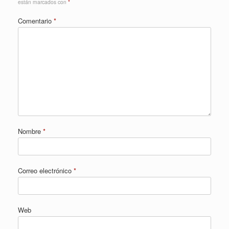
están marcados con
*
Comentario
*
Nombre
*
Correo electrónico
*
Web