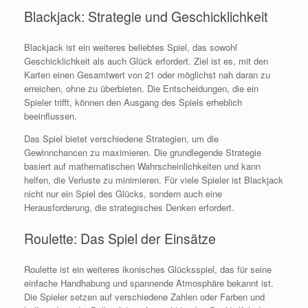
Blackjack: Strategie und Geschicklichkeit
Blackjack ist ein weiteres beliebtes Spiel, das sowohl
Geschicklichkeit als auch Glück erfordert. Ziel ist es, mit den
Karten einen Gesamtwert von 21 oder möglichst nah daran zu
erreichen, ohne zu überbieten. Die Entscheidungen, die ein
Spieler trifft, können den Ausgang des Spiels erheblich
beeinflussen.
Das Spiel bietet verschiedene Strategien, um die
Gewinnchancen zu maximieren. Die grundlegende Strategie
basiert auf mathematischen Wahrscheinlichkeiten und kann
helfen, die Verluste zu minimieren. Für viele Spieler ist Blackjack
nicht nur ein Spiel des Glücks, sondern auch eine
Herausforderung, die strategisches Denken erfordert.
Roulette: Das Spiel der Einsätze
Roulette ist ein weiteres ikonisches Glücksspiel, das für seine
einfache Handhabung und spannende Atmosphäre bekannt ist.
Die Spieler setzen auf verschiedene Zahlen oder Farben und