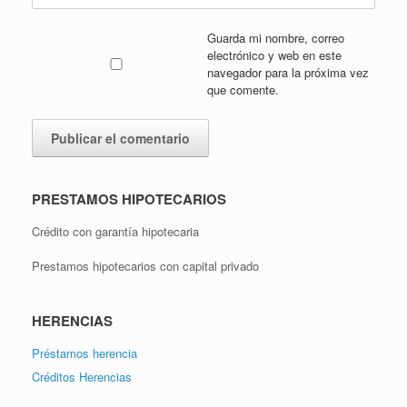
Guarda mi nombre, correo
electrónico y web en este
navegador para la próxima vez
que comente.
PRESTAMOS HIPOTECARIOS
Crédito con garantía hipotecaria
Prestamos hipotecarios con capital privado
HERENCIAS
Préstamos herencia
Créditos Herencias