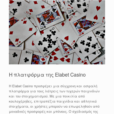
Η πλατφόρμα της Elabet Casino
Η Elabet Casino προσφέρει μια σύγχρονη και ασφαλή
πλατφόρμα για τους λάτρεις των τυχερών παιχνιδιών
και του στοιχηματισμού. Με μια ποικιλία από
κουλοχέρηδες, επιτραπέζια παιχνίδια και αθλητικά
στοιχήματα, οι χρήστες μπορούν να επωφεληθούν από
μοναδικές προσφορές και μπόνους. Ο σχεδιασμός της