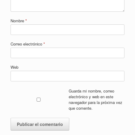
Nombre
*
Correo electrónico
*
Web
Guarda mi nombre, correo
electrónico y web en este
navegador para la próxima vez
que comente.