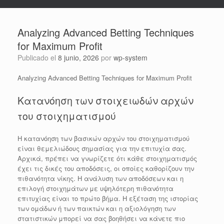
Analyzing Advanced Betting Techniques
for Maximum Profit
Publicado el
8 junio, 2026
por
wp-system
Analyzing Advanced Betting Techniques for Maximum Profit
Κατανόηση των στοιχειωδών αρχών
του στοιχηματισμού
Η κατανόηση των βασικών αρχών του στοιχηματισμού
είναι θεμελιώδους σημασίας για την επιτυχία σας.
Αρχικά, πρέπει να γνωρίζετε ότι κάθε στοιχηματισμός
έχει τις δικές του αποδόσεις, οι οποίες καθορίζουν την
πιθανότητα νίκης. Η ανάλυση των αποδόσεων και η
επιλογή στοιχημάτων με υψηλότερη πιθανότητα
επιτυχίας είναι το πρώτο βήμα. Η εξέταση της ιστορίας
των ομάδων ή των παικτών και η αξιολόγηση των
στατιστικών μπορεί να σας βοηθήσει να κάνετε πιο