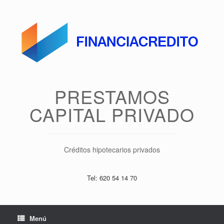
Saltar
al
contenido
PRESTAMOS
CAPITAL PRIVADO
Créditos hipotecarios privados
Tel: 620 54 14 70
Menú