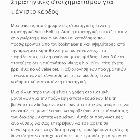
Στρατηγικές στοιχηματισμού για
μέγιστο κέρδος
Μία από τις πιο δημοφιλείς στρατηγικές είναι η
στρατηγική Value Betting. Αυτή η στρατηγική εστιάζει στην
αναγνώριση ευκαιριών όπου οι αποδόσεις που
προσφέρονται από τον bookmaker είναι υψηλότερες από
την πραγματική πιθανότητα του γεγονότος. Για
παράδειγμα, εάν η απόδοση μιας ομάδας είναι 3.0 και
πιστεύετε ότι η πιθανότητα νίκης είναι 50%, τότε έχετε
βρει ένα καλό value bet. Η αξιολόγηση των πραγματικών
πιθανοτήτων σε σύγκριση με τις αποδόσεις είναι
καθοριστική για αυτήν τη στρατηγική.
Μια άλλη στρατηγική είναι η χρήση στατιστικών
μοντέλων για την πρόβλεψη αποτελεσμάτων. Με τη
βοήθεια των δεδομένων και των στατιστικών, μπορείτε να
αναπτύξετε μοντέλα που να προβλέπουν τις πιθανότητες
των διαφόρων αποτελεσμάτων. Αυτές οι προγνωστικές
αναλύσεις θα σας επιτρέψουν να εστιάσετε σε
συγκεκριμένα παιχνίδια ή αγορές, προσφέροντάς σας τη
δυνατότητα να στοιχηματίσετε με περισσότερη σιγουριά.