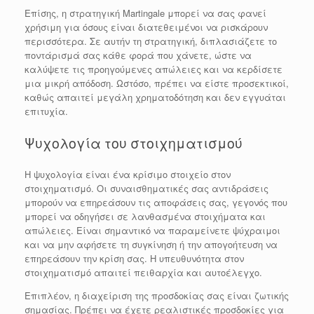
Επίσης, η στρατηγική Martingale μπορεί να σας φανεί
χρήσιμη για όσους είναι διατεθειμένοι να ρισκάρουν
περισσότερα. Σε αυτήν τη στρατηγική, διπλασιάζετε το
ποντάρισμά σας κάθε φορά που χάνετε, ώστε να
καλύψετε τις προηγούμενες απώλειες και να κερδίσετε
μια μικρή απόδοση. Ωστόσο, πρέπει να είστε προσεκτικοί,
καθώς απαιτεί μεγάλη χρηματοδότηση και δεν εγγυάται
επιτυχία.
Ψυχολογία του στοιχηματισμού
Η ψυχολογία είναι ένα κρίσιμο στοιχείο στον
στοιχηματισμό. Οι συναισθηματικές σας αντιδράσεις
μπορούν να επηρεάσουν τις αποφάσεις σας, γεγονός που
μπορεί να οδηγήσει σε λανθασμένα στοιχήματα και
απώλειες. Είναι σημαντικό να παραμείνετε ψύχραιμοι
και να μην αφήσετε τη συγκίνηση ή την απογοήτευση να
επηρεάσουν την κρίση σας. Η υπευθυνότητα στον
στοιχηματισμό απαιτεί πειθαρχία και αυτοέλεγχο.
Επιπλέον, η διαχείριση της προσδοκίας σας είναι ζωτικής
σημασίας. Πρέπει να έχετε ρεαλιστικές προσδοκίες για