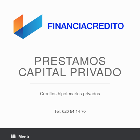
Saltar
al
contenido
PRESTAMOS
CAPITAL PRIVADO
Créditos hipotecarios privados
Tel: 620 54 14 70
Menú