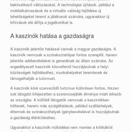
bekövetkező változásokat. A technológiai újítások, például a
mobilalkalmazások és a virtuális valóság fejlődése új
lehetőségeket teremt a játékosok számára, ugyanakkor új
kihívások elé állítja a jogalkotókat is.
A kaszinók hatása a gazdaságra
A kaszinók jelentős hatással vannak a magyar gazdaságra. A
kaszinók nemcsak a szórakoztatóipar fontos szereplői, hanem
jelentős adóbevételeket is generálnak az állam számára. Az
engedélyezett kaszinók közvetlenül hozzájárulnak a helyi
közösségek fejlődéséhez, munkahelyeket teremtenek és
támogathatják a turizmust.
A kaszinók köré szerveződő turizmus különösen fontos, hiszen
sok látogató kifejezetten a szerencsejáték élménye miatt érkezik
az országba. A külföldi látogatók nemcsak a kaszinókban
költenek, hanem más szolgáltatások, például szálláshelyek,
éttermek és szórakozóhelyek igénybevételével is hozzájárulnak
a gazdaság élénkítéséhez.
Ugyanakkor a kaszinók működése nem mentes a kritikáktól