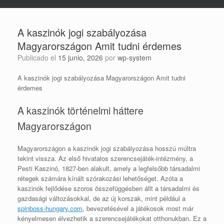
A kaszinók jogi szabályozása
Magyarországon Amit tudni érdemes
Publicado el
15 junio, 2026
por
wp-system
A kaszinók jogi szabályozása Magyarországon Amit tudni
érdemes
A kaszinók történelmi háttere
Magyarországon
Magyarországon a kaszinók jogi szabályozása hosszú múltra
tekint vissza. Az első hivatalos szerencsejáték-intézmény, a
Pesti Kaszinó, 1827-ben alakult, amely a legfelsőbb társadalmi
rétegek számára kínált szórakozási lehetőséget. Azóta a
kaszinók fejlődése szoros összefüggésben állt a társadalmi és
gazdasági változásokkal, de az új korszak, mint például a
spinboss-hungary.com
, bevezetésével a játékosok most már
kényelmesen élvezhetik a szerencsejátékokat otthonukban. Ez a