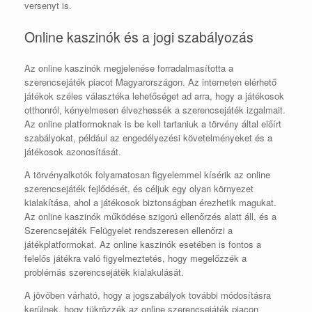
versenyt is.
Online kaszinók és a jogi szabályozás
Az online kaszinók megjelenése forradalmasította a
szerencsejáték piacot Magyarországon. Az interneten elérhető
játékok széles választéka lehetőséget ad arra, hogy a játékosok
otthonról, kényelmesen élvezhessék a szerencsejáték izgalmait.
Az online platformoknak is be kell tartaniuk a törvény által előírt
szabályokat, például az engedélyezési követelményeket és a
játékosok azonosítását.
A törvényalkotók folyamatosan figyelemmel kísérik az online
szerencsejáték fejlődését, és céljuk egy olyan környezet
kialakítása, ahol a játékosok biztonságban érezhetik magukat.
Az online kaszinók működése szigorú ellenőrzés alatt áll, és a
Szerencsejáték Felügyelet rendszeresen ellenőrzi a
játékplatformokat. Az online kaszinók esetében is fontos a
felelős játékra való figyelmeztetés, hogy megelőzzék a
problémás szerencsejáték kialakulását.
A jövőben várható, hogy a jogszabályok további módosításra
kerülnek, hogy tükrözzék az online szerencsejáték piacon