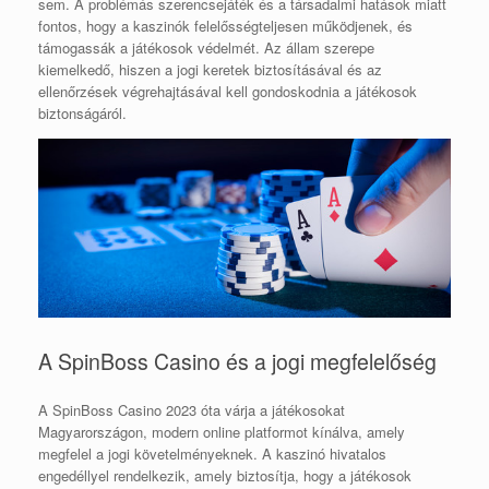
sem. A problémás szerencsejáték és a társadalmi hatások miatt
fontos, hogy a kaszinók felelősségteljesen működjenek, és
támogassák a játékosok védelmét. Az állam szerepe
kiemelkedő, hiszen a jogi keretek biztosításával és az
ellenőrzések végrehajtásával kell gondoskodnia a játékosok
biztonságáról.
A SpinBoss Casino és a jogi megfelelőség
A SpinBoss Casino 2023 óta várja a játékosokat
Magyarországon, modern online platformot kínálva, amely
megfelel a jogi követelményeknek. A kaszinó hivatalos
engedéllyel rendelkezik, amely biztosítja, hogy a játékosok