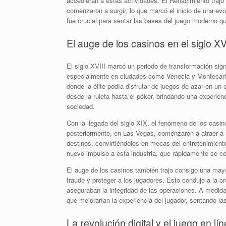
accedieran a estas actividades. El Renacimiento trajo
comenzaron a surgir, lo que marcó el inicio de una evo
fue crucial para sentar las bases del juego moderno 
El auge de los casinos en el siglo XV
El siglo XVIII marcó un periodo de transformación sign
especialmente en ciudades como Venecia y Montecarlo,
donde la élite podía disfrutar de juegos de azar en u
desde la ruleta hasta el póker, brindando una experien
sociedad.
Con la llegada del siglo XIX, el fenómeno de los cas
posteriormente, en Las Vegas, comenzaron a atraer a un 
destinos, convirtiéndolos en mecas del entretenimiento
nuevo impulso a esta industria, que rápidamente se con
El auge de los casinos también trajo consigo una mayo
fraude y proteger a los jugadores. Esto condujo a la c
aseguraban la integridad de las operaciones. A medid
que mejorarían la experiencia del jugador, sentando la
La revolución digital y el juego en lí