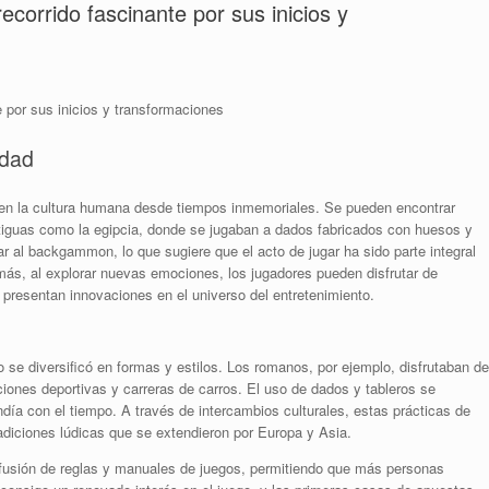
recorrido fascinante por sus inicios y
e por sus inicios y transformaciones
edad
 en la cultura humana desde tiempos inmemoriales. Se pueden encontrar
ntiguas como la egipcia, donde se jugaban a dados fabricados con huesos y
 al backgammon, lo que sugiere que el acto de jugar ha sido parte integral
ás, al explorar nuevas emociones, los jugadores pueden disfrutar de
 presentan innovaciones en el universo del entretenimiento.
o se diversificó en formas y estilos. Los romanos, por ejemplo, disfrutaban de
ones deportivas y carreras de carros. El uso de dados y tableros se
ndía con el tiempo. A través de intercambios culturales, estas prácticas de
adiciones lúdicas que se extendieron por Europa y Asia.
 difusión de reglas y manuales de juegos, permitiendo que más personas