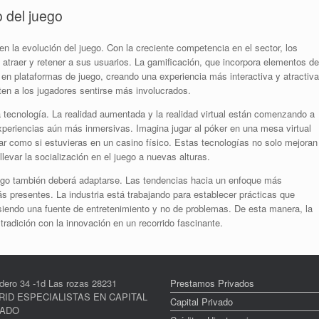
o del juego
en la evolución del juego. Con la creciente competencia en el sector, los
traer y retener a sus usuarios. La gamificación, que incorpora elementos de
 en plataformas de juego, creando una experiencia más interactiva y atractiva
en a los jugadores sentirse más involucrados.
la tecnología. La realidad aumentada y la realidad virtual están comenzando a
experiencias aún más inmersivas. Imagina jugar al póker en una mesa virtual
r como si estuvieras en un casino físico. Estas tecnologías no solo mejoran
levar la socialización en el juego a nuevas alturas.
ego también deberá adaptarse. Las tendencias hacia un enfoque más
 presentes. La industria está trabajando para establecer prácticas que
 siendo una fuente de entretenimiento y no de problemas. De esta manera, la
 tradición con la innovación en un recorrido fascinante.
dero 34 -1d Las rozas 28231
Prestamos Privados
ID ESPECIALISTAS EN CAPITAL
Capital Privado
VADO