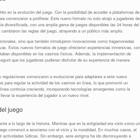
ito en la evolución del juego. Con la posibilidad de acceder a plataformas de
nea comenzaron a proliferar. Este nuevo formato no solo atrajo a jugadores de
ia diversificada, con una amplia gama de juegos disponibles las 24 horas del
a cambiaron las reglas del juego, atrayendo a un público más amplio.
adicionales, sino que también introdujeron innovaciones como tragamonedas
vas. Estos nuevos formatos de juego ofrecieron experiencias inmersivas, co
staban disponibles en los casinos físicos. Además, la implementación de
seguró que los jugadores pudieran disfrutar de su experiencia de manera
as regulaciones comenzaron a evolucionar para adaptarse a este nuevo
para regular la actividad de los casinos en línea, lo que promovió un
 línea continúa creciendo, incorporando tecnologías emergentes como la
n llevar la experiencia del jugador a un nuevo nivel.
del juego
te a lo largo de la historia. Mientras que en la antigüedad era visto como un
juego comenzó a asociarse con el vicio y la moralidad. En muchos casos, el
bir actividades lúdicas. Sin embargo, este estigma ha ido disminuyendo a