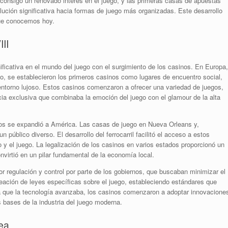
 consigo un renovado interés en el juego, y las primeras casas de apuestas
lución significativa hacia formas de juego más organizadas. Este desarrollo
que conocemos hoy.
III
ificativa en el mundo del juego con el surgimiento de los casinos. En Europa,
 se establecieron los primeros casinos como lugares de encuentro social,
n entorno lujoso. Estos casinos comenzaron a ofrecer una variedad de juegos,
cia exclusiva que combinaba la emoción del juego con el glamour de la alta
inos se expandió a América. Las casas de juego en Nueva Orleans y,
público diverso. El desarrollo del ferrocarril facilitó el acceso a estos
 y el juego. La legalización de los casinos en varios estados proporcionó un
virtió en un pilar fundamental de la economía local.
r regulación y control por parte de los gobiernos, que buscaban minimizar el
reación de leyes específicas sobre el juego, estableciendo estándares que
a que la tecnología avanzaba, los casinos comenzaron a adoptar innovacione
s bases de la industria del juego moderna.
nea