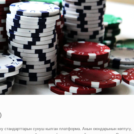
)
ку стандарттарын сунуш кылган платформа. Анын оюндарынын көптүгү,