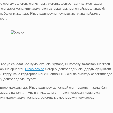
ө орунду ээлеген, оюнчуларга жогорку деңгээлдеги кызматтарды
о оюндары жана уникалдуу оюн автоматтары менен айырмаланат, бул
йт. Ушул макалада, Pinco казиносунун сунуштары жана пайдалуу
рет.
 болуп саналат, ал күмөнсүз, оюнчулардын жогорку талаптарына жооп
тарына арналган
Pinco casino
жогорку деңгээлдеги оюндарды сунуштайт,
башкаруу жана кардарлар менен байланыш боюнча сыяктуу аспектилерде
ку деңгээлде уюштурат.
тоо максатында, Pinco казиносу ар кандай оюн түрлөрүн, заманбап
 кызматына таянат. Анын уникалдлыгы — оюнчулардын кызыгуусун
үчүн материалдуу жана материалдык эмес мүмкүнчүлүктөрдү