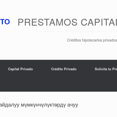
PRESTAMOS CAPITA
Créditos hipotecarios privado
Capital Privado
Crédito Privado
Solicita tu P
пайдалуу мүмкүнчүлүктөрдү ачуу