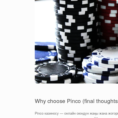
Why choose Pinco (final thoughts
Pinco казиносу — онлайн оюндун жаңы жана жогор