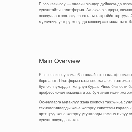
Pinco казиносу — онлайн оюндар дүйнөсүндө өзгөч
сунуштайтын платформа. Ал акча оюндары, казин
оюнчуларга жогорку сапаттагы тажрыйба тартуула
мүмкүнчүлүктөрү жөнүндө кененирээк маалымат бе
Main Overview
Pinco казиносу заманбап онлайн оюн платформасы
бере алат. Платформа казиного жана оюн автомат
бул оюнчулардын көңүлүн бурат. Pinco бизнести 
профессионал командага ээ, бул анын ишин жогор
Оюнчуларга ыңгайлуу жана коопсуз тажрыйба сунуш
технологияларды жана жогорку сапаттагы кардар
арттыруу жана жогорку утуштарды камсыз кылуу 
сунуштоосунда жатат.