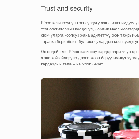
Trust and security
Pinco казиносунун коопсуздугу жана ишенимдүүл
технологияларын колдонуп, бардык маалыматтарды
оюнчуларга коопсуз жана адилеттүү оюн тажрыйба
тарапка берилбейт, бул оюнчулардын коопсуздугун
Ошондой эле, Pinco казиносу кардарлары үчүн ар
жана көйгөйлөрүнө дароо жооп берүү мүмкүнчүлүг
кардардын талабына жооп берет.