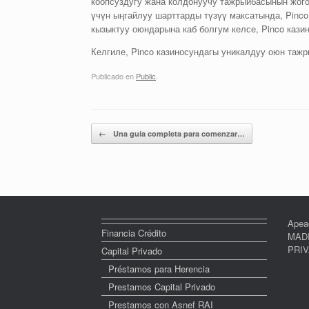
коопсуздугу жана колдонуучу тажрыйбасынын жог
үчүн ыңгайлуу шарттарды түзүү максатында, Pinco 
кызыктуу оюндарына каб болгум келсе, Pinco кази
Келгиле, Pinco казиносундагы уникалдуу оюн таж
Publicado en
Public
.
Navegador de artículos
←
Una guía completa para comenzar…
Apea
Financia Crédito
MADR
PRI
Capital Privado
Préstamos para Herencia
Prestamos Capital Privado
Prestamos con Asnef RAI