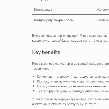
Коопсуздук
Жогорк
Колдонуучу тажрыйбасы
Оңой ж
Бул таблицадан көргөнүңүздөй, Pinco казиносу ою
колдонуучу тажрыйбасын камсыз кылат, бул аны 
Key benefits
Pinco казиносу оюнчуларга ар кандай пайдалуу а
төмөнкүлөр:
Кеңири оюн тандоосу — ар түрдүү оюндар жана
Жогорку утуш мүмкүнчүлүктөрү — оюнчулар үч
Коопсуз жана ыңгайлуу — акча жана жеке маал
Түз эфирде оюндар — реалдуу дилерлер менен 
Ушул артыкчылыктардын аркасында, көптөгөн оюнч
аракет жана утушка ээ болууну сунуштайт.