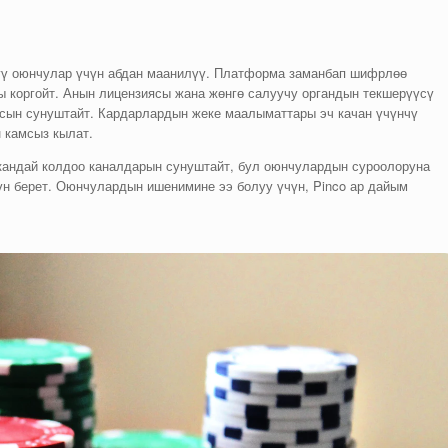
үгү оюнчулар үчүн абдан маанилүү. Платформа заманбап шифрлөө
 коргойт. Анын лицензиясы жана жөнгө салуучу органдын текшерүүсү
сын сунуштайт. Кардарлардын жеке маалыматтары эч качан үчүнчү
 камсыз кылат.
 кандай колдоо каналдарын сунуштайт, бул оюнчулардын суроолоруна
үн берет. Оюнчулардын ишенимине ээ болуу үчүн, Pinco ар дайым