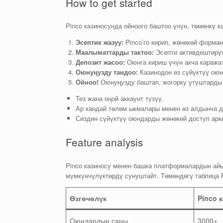
How to get started
Pinco казиносунда ойноого баштоо үчүн, төмөнкү 
Эсептик жазуу:
Pinco’го кирип, жөнөкөй форман
Маалыматтарды тактоо:
Эсепти активдештирүү
Депозит жасоо:
Оюнга кириш үчүн акча каража
Оюнуңузду тандоо:
Казинодон өз сүйүктүү оюн
Ойноо!
Оюнуңузду баштап, жогорку утуштарды 
Тез жана оңой аккаунт түзүү.
Ар кандай төлөм ыкмалары менен өз алдынча д
Сиздин сүйүктүү оюндарды жөнөкөй доступ арк
Feature analysis
Pinco казиносу менен башка платформалардын айы
мүмкүнчүлүктөрдү сунуштайт. Төмөндөгү таблица 
Өзгөчөлүк
Pinco 
Оюндардын саны
3000+