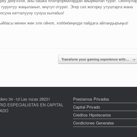
орку деңгээли, аны башка платформалардан айырмалап турат. Оюнчула
туруктуу жаңыланып, өнүгүп отурат. Эгер сиз жогорку утуштарга жана
носуна катталууну сунуш кылабыз!
рыйбасы менен жөн эле ойноп, хоббибиңизди пайдага айландырыңыз!
Transform your gaming experience with…
→
dero 34 -1d Las rozas 28231
Prestamos Privados
ID ESPECIALISTAS EN CAPITAL
Capital Privado
VADO
Créditos Hipotecarios
Condiciones Generales