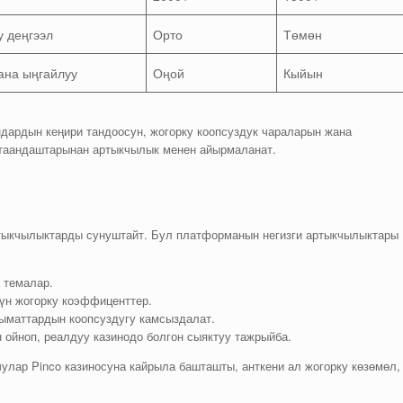
у деңгээл
Орто
Төмөн
ана ыңгайлуу
Оңой
Кыйын
ндардын кеңири тандоосун, жогорку коопсуздук чараларын жана
атаандаштарынан артыкчылык менен айырмаланат.
ртыкчылыктарды сунуштайт. Бул платформанын негизги артыкчылыктары
 темалар.
үн жогорку коэффиценттер.
ыматтардын коопсуздугу камсыздалат.
ойноп, реалдуу казинодо болгон сыяктуу тажрыйба.
улар Pinco казиносуна кайрыла башташты, анткени ал жогорку көзөмөл,