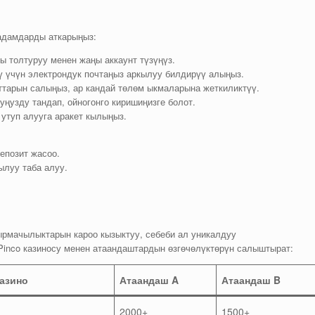
кадамдарды аткарыңыз:
ы толтуруу менен жаңы аккаунт түзүңүз.
 үчүн электрондук почтаңыз аркылуу билдирүү алыңыз.
ттарын салыңыз, ар кандай төлөм ыкмаларына жеткиликтүү.
уңузду тандап, ойногонго киришиңизге болот.
утуп алууга аракет кылыңыз.
епозит жасоо.
ылуу таба алуу.
рмачылыктарын кароо кызыктуу, себеби ал уникалдуу
Pinco казиносу менен атаандаштардын өзгөчөлүктөрүн салыштырат:
казино
Атаандаш A
Атаандаш B
2000+
1500+